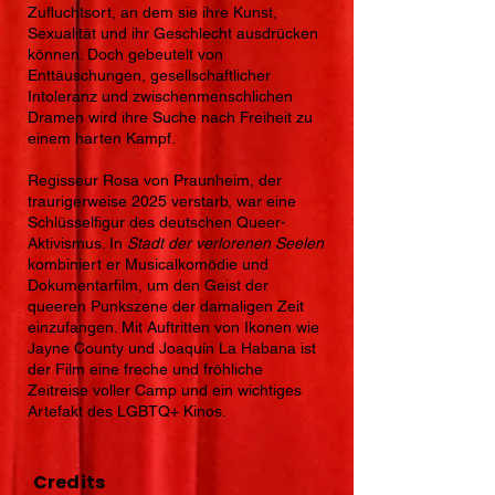
Zufluchtsort, an dem sie ihre Kunst,
Sexualität und ihr Geschlecht ausdrücken
können. Doch gebeutelt von
Enttäuschungen, gesellschaftlicher
Intoleranz und zwischenmenschlichen
Dramen wird ihre Suche nach Freiheit zu
einem harten Kampf.
Regisseur Rosa von Praunheim, der
traurigerweise 2025 verstarb, war eine
Schlüsselfigur des deutschen Queer-
Aktivismus. In
Stadt der verlorenen Seelen
kombiniert er
Musicalkomödie und
Dokumentarfilm, um den Geist der
queeren Punkszene der damaligen Zeit
einzufangen. Mit Auftritten von Ikonen wie
Jayne County und Joaquín La Habana ist
der Film eine freche und fröhliche
Zeitreise voller Camp und ein wichtiges
Artefakt des LGBTQ+ Kinos.
Credits