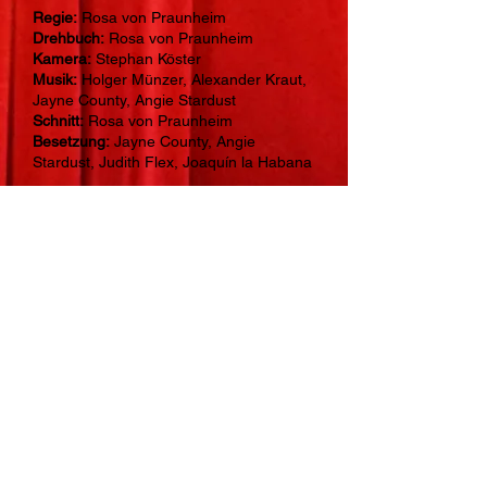
Regie:
Rosa von Praunheim
Drehbuch:
Rosa von Praunheim
Kamera:
Stephan Köster
Musik:
Holger Münzer, Alexander Kraut,
Jayne County, Angie Stardust
Schnitt:
Rosa von Praunheim
Besetzung:
Jayne County, Angie
Stardust, Judith Flex, Joaquín la Habana
Content Notes
Diskriminierung von Frauen,
Diskriminierung von LGBTQ+, Drogen,
Expliziter sexueller Inhalt