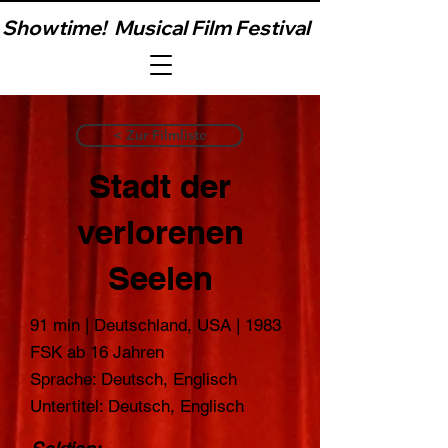
Showtime!  Musical Film Festival                         
< Zur Filmliste
Stadt der
verlorenen
Seelen
91 min | Deutschland, USA | 1983
FSK ab 16 Jahren
Sprache: Deutsch, Englisch
Untertitel: Deutsch, Englisch