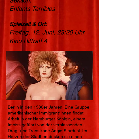
Sektion:
Enfants Terribles
Spielzeit & Ort:
Freitag, 12. Juni, 23:20 Uhr,
Kino Riffraff 4
Berlin in den 1980er Jahren: Eine Gruppe
amerikanischer Immigrant*innen findet
Arbeit in der Hamburger Königin, einem
Imbiss geführt von der verblassenden
Drag- und Transikone Angie Stardust. Im
Herzen der Stadt entdecken sie einen